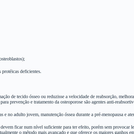
steoblastos);
protéicas deficientes.
mação de tecido ósseo ou reduzisse a velocidade de reabsorção, melhora
para prevenção e tratamento da osteoporose são agentes anti-reabsortiv
as e no adulto jovem, manutenção óssea durante a pré-menopausa e at
vem ficar num nível suficiente para ter efeito, porém sem provocar le
 atualmente o método mais avançado e que oferece os maiores ganhos e