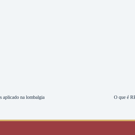
es aplicado na lombalgia
O que é R