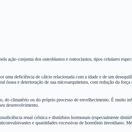
a ação conjunta dos osteoblastos e osteoclastos, tipos celulares espec
por uma deficiência de cálcio relacionada com a idade e de um desequil
l óssea e deterioração de sua microarquitetura, com redução da força
, do climatério ou do próprio processo de envelhecimento. É muito infl
 seu desenvolvimento.
suficiência renal crônica e distúrbios hormonais (especialmente distúrb
 anticonvulsivantes e quantidades excessivas de hormônio tireoidiano.