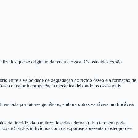
ializados que se originam da medula óssea. Os osteoblastos são
íbrio entre a velocidade de degradação do tecido ósseo e a formação de
 óssea e maior incompetência mecânica deixando os ossos mais
uenciada por fatores genéticos, embora outras variáveis modificáveis
ios da tireóide, da paratireóide e das adrenais). Ela também pode
 Menos de 5% dos indivíduos com osteoporose apresentam osteoporose